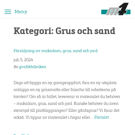
Toggle
navigation
Kategori:
Grus och sand
Försäljning av makadam, grus, sand och jord
juli 5, 2024
Av
grafikfabriken
Dags att bygga en ny garageuppfart, fixa en ny uteplats,
anlägga en ny gräsmatta eller fräscha till rabatterna på
tomten? Om så är fallet, levererar vi materialet du behöver
– makadam, grus, sand och jord. Kanske behöver du även
stenmjöl till plattläggningen? Eller gårdsgrus? Vi fixar det
också. Vi tippar av materialet i högar eller …
Förtsätt