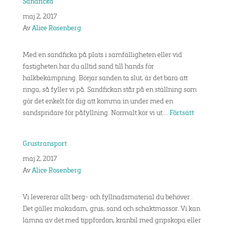
Sandficka
maj 2, 2017
Av
Alice Rosenberg
Med en sandficka på plats i samfälligheten eller vid
fastigheten har du alltid sand till hands för
halkbekämpning. Börjar sanden ta slut, är det bara att
ringa, så fyller vi på. Sandfickan står på en ställning som
gör det enkelt för dig att komma in under med en
sandspridare för påfyllning. Normalt kör vi ut …
Förtsätt
Grustransport
maj 2, 2017
Av
Alice Rosenberg
Vi levererar allt berg- och fyllnadsmaterial du behöver .
Det gäller makadam, grus, sand och schaktmassor. Vi kan
lämna av det med tippfordon, kranbil med gripskopa eller