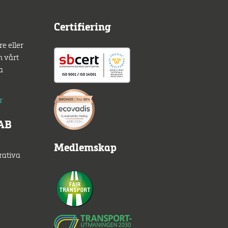
Certifiering
e eller
m vårt
a
r
 AB
Medlemskap
rativa