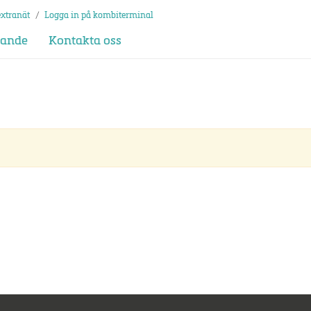
extranät
/
Logga in på kombiterminal
dande
Kontakta oss