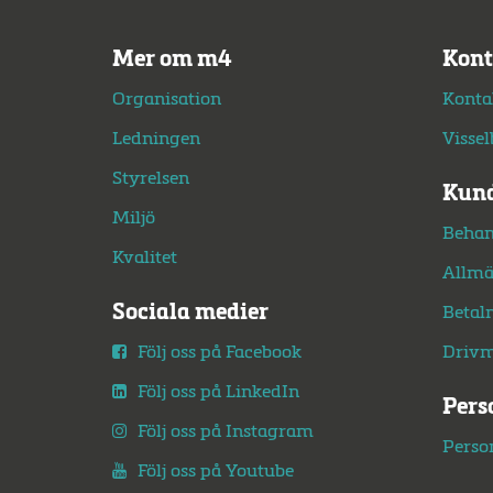
Mer om m4
Kont
Organisation
Konta
Ledningen
Visse
Styrelsen
Kund
Miljö
Behan
Kvalitet
Allmä
Sociala medier
Betal
Följ oss på Facebook
Drivm
Följ oss på LinkedIn
Pers
Följ oss på Instagram
Perso
Följ oss på Youtube