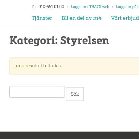
Tel. 010-551 01 00
/
Logga in i TRACS web
/
Logga in på 
Tjänster
Bli en del av m4
Vårt erbju
Kategori:
Styrelsen
Inga resultat hittades
Sök
efter: