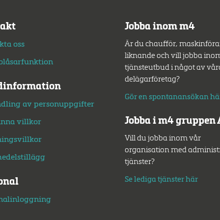
akt
Jobba inom m4
Är du chaufför, maskinförar
kta oss
liknande och vill jobba ino
lblåsarfunktion
tjänsteutbud i något av vår
delägarföretag?
information
Gör en spontanansökan hä
dling av personuppgifter
Jobba i m4 gruppen
nna villkor
Vill du jobba inom vår
ningsvillkor
organisation med administ
edelstillägg
tjänster?
Se lediga tjänster här
onal
nalinloggning