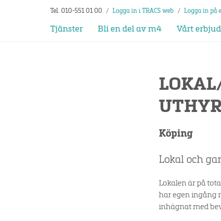
Tel. 010-551 01 00
/
Logga in i TRACS web
/
Logga in på 
Tjänster
Bli en del av m4
Vårt erbju
LOKAL
UTHYR
Köping
Lokal och ga
Lokalen är på tota
har egen ingång m
inhägnat med bev