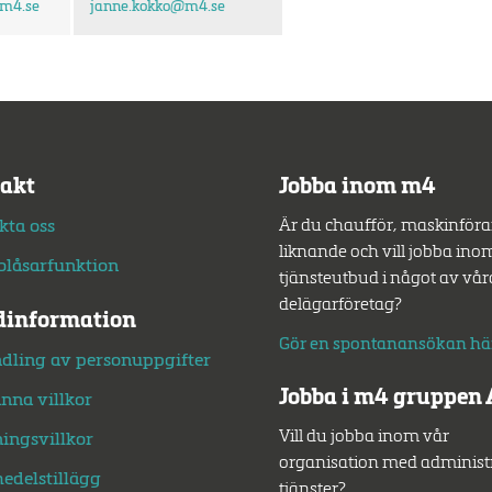
m4.se
janne.kokko
@m4.se
akt
Jobba inom m4
Är du chaufför, maskinförar
kta oss
liknande och vill jobba ino
lblåsarfunktion
tjänsteutbud i något av vår
delägarföretag?
information
Gör en spontanansökan hä
dling av personuppgifter
Jobba i m4 gruppen
nna villkor
Vill du jobba inom vår
ningsvillkor
organisation med administ
edelstillägg
tjänster?