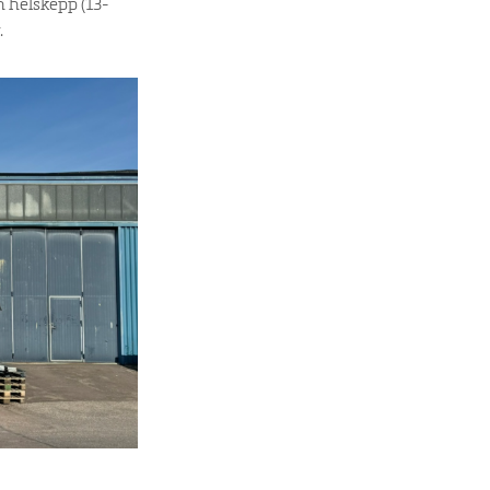
h helskepp (13-
.