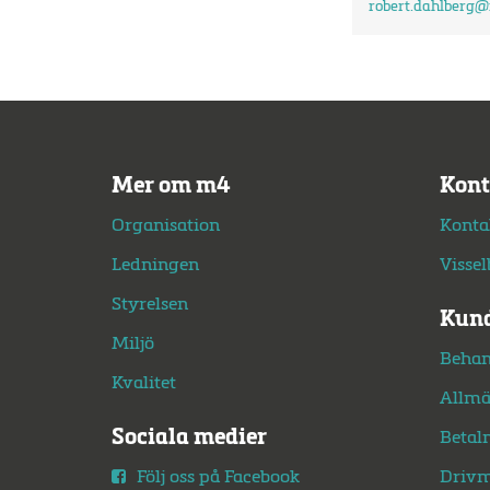
robert.dahlberg
@
Mer om m4
Kont
Organisation
Konta
Ledningen
Visse
Styrelsen
Kund
Miljö
Behan
Kvalitet
Allmä
Sociala medier
Betal
Följ oss på Facebook
Drivm