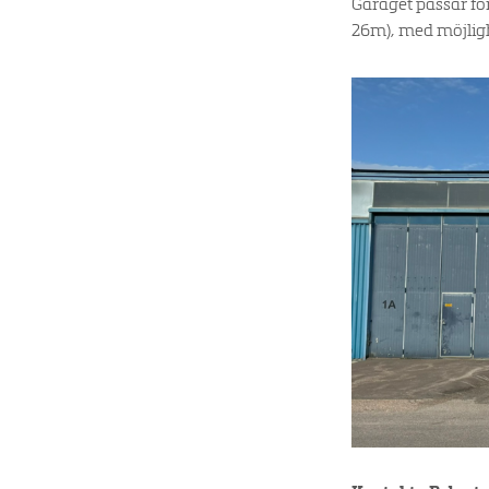
Garaget passar för
26m), med möjligh