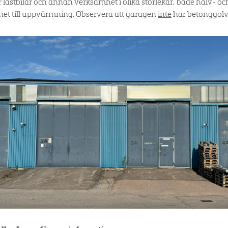
 lastbilar och annan verksamhet i olika storlekar, både halv- oc
et till uppvärmning. Observera att garagen
inte
har betonggolv