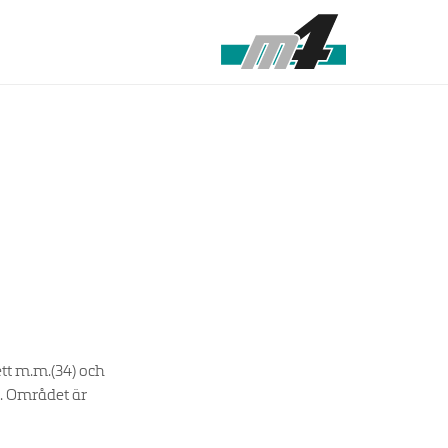
ett m.m.(34) och
. Området är