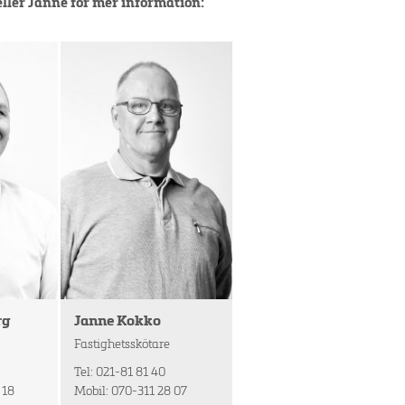
ller Janne för mer information:
rg
Janne Kokko
Fastighetsskötare
Tel: 021-81 81 40
 18
Mobil: 070-311 28 07