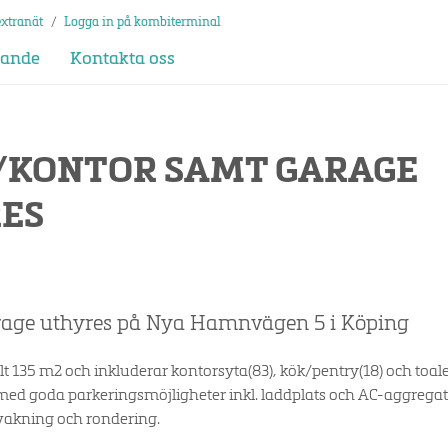
extranät
/
Logga in på kombiterminal
dande
Kontakta oss
/KONTOR SAMT GARAGE
ES
rage uthyres på Nya Hamnvägen 5 i Köping
lt 135 m2 och inkluderar kontorsyta(83), kök/pentry(18) och toal
ed goda parkeringsmöjligheter inkl. laddplats och AC-aggregat
akning och rondering.