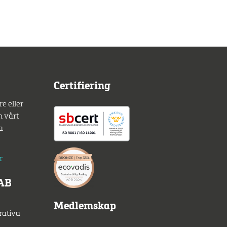
Certifiering
e eller
m vårt
a
r
 AB
Medlemskap
rativa