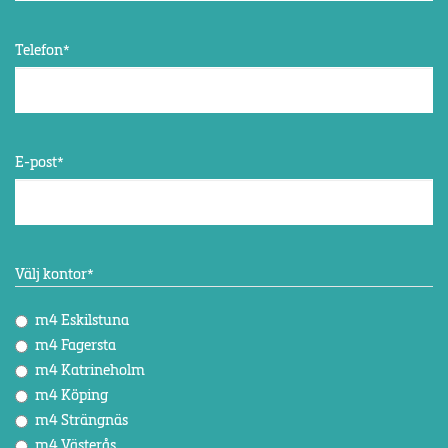
Telefon
*
E-post
*
Välj kontor
*
m4 Eskilstuna
m4 Fagersta
m4 Katrineholm
m4 Köping
m4 Strängnäs
m4 Västerås