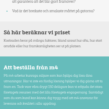
att garantera att det blir gjort framöver?
Vad är det bredaste och smalaste måttet på gatorna?
Så här beräknar vi priset
Kostnaden beror på många faktorer, bland annat hur ofta, hur stort
område eller hur framkomligheten ser ut på platsen.
Att beställa från m4
På m4 arbetar kunniga säljare som kan hjälpa dig lösa dina
utmaningar. Har vi inte en färdig lösning hjälper vi dig gärna att ta
fram en. Tack vare våra drygt 150 delägare kan vi erbjuda det stora
företagets resurser med det lilla företagets engagemang. Samtidigt
som du som kund kan känna dig trygg med att m4 ansvarar för
leverans och kvalitet i alla uppdrag.