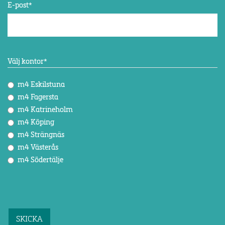
E-post
*
Välj kontor
*
m4 Eskilstuna
m4 Fagersta
m4 Katrineholm
m4 Köping
m4 Strängnäs
m4 Västerås
m4 Södertälje
CAPTCHA