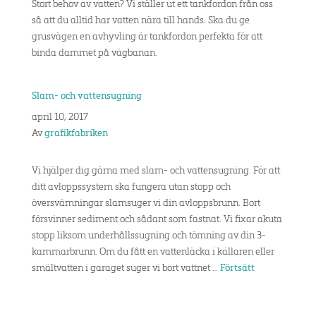
Stort behov av vatten? Vi ställer ut ett tankfordon från oss
så att du alltid har vatten nära till hands. Ska du ge
grusvägen en avhyvling är tankfordon perfekta för att
binda dammet på vägbanan.
Slam- och vattensugning
april 10, 2017
Av
grafikfabriken
Vi hjälper dig gärna med slam- och vattensugning. För att
ditt avloppssystem ska fungera utan stopp och
översvämningar slamsuger vi din avloppsbrunn. Bort
försvinner sediment och sådant som fastnat. Vi fixar akuta
stopp liksom underhållssugning och tömning av din 3-
kammarbrunn. Om du fått en vattenläcka i källaren eller
smältvatten i garaget suger vi bort vattnet …
Förtsätt