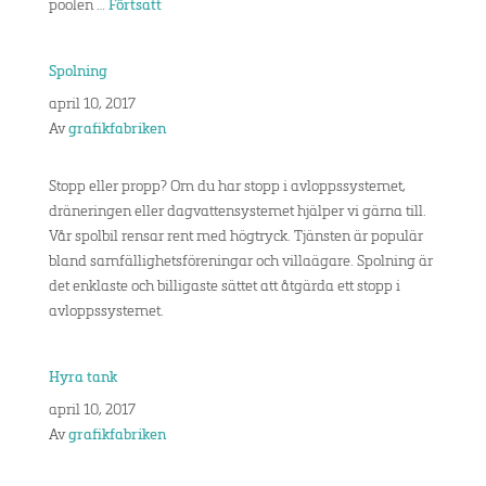
poolen …
Förtsätt
Spolning
april 10, 2017
Av
grafikfabriken
Stopp eller propp? Om du har stopp i avloppssystemet,
dräneringen eller dagvattensystemet hjälper vi gärna till.
Vår spolbil rensar rent med högtryck. Tjänsten är populär
bland samfällighetsföreningar och villaägare. Spolning är
det enklaste och billigaste sättet att åtgärda ett stopp i
avloppssystemet.
Hyra tank
april 10, 2017
Av
grafikfabriken